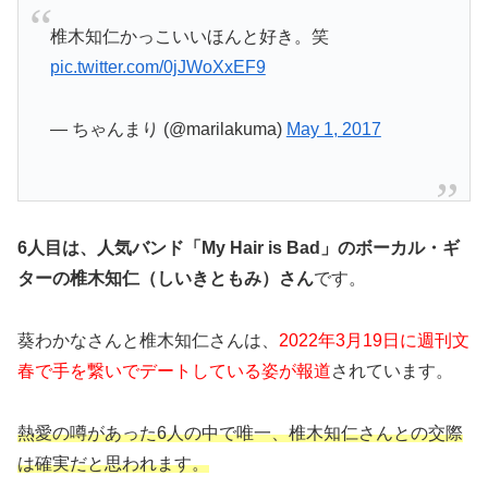
椎木知仁かっこいいほんと好き。笑
pic.twitter.com/0jJWoXxEF9
— ちゃんまり (@marilakuma)
May 1, 2017
6人目は、
人気バンド「My Hair is Bad」のボーカル・ギ
ターの椎木知仁（しいきともみ）さん
です。
葵わかなさんと椎木知仁さんは、
2022年3月19日に週刊文
春で手を繋いでデートしている姿が報道
されています。
熱愛の噂があった6人の中で唯一、椎木知仁さんとの交際
は確実だと思われます。