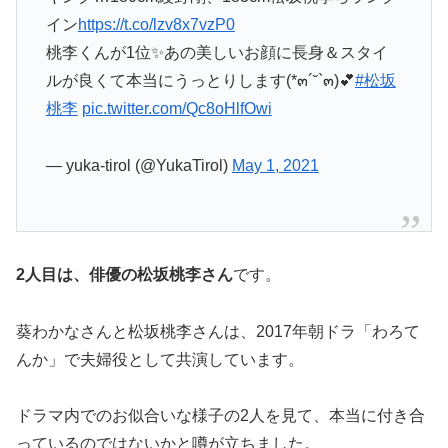
イン
https://t.co/lzv8x7vzP0
桃李くんが1位✨あの美しいお顔に長身＆スタイ
ルが良くて本当にうっとりします(*๓´˘`๓)︎💕︎
#松坂
桃李
pic.twitter.com/Qc8oHlfOwi
— yuka-tirol (@YukaTirol)
May 1, 2021
2人目は、俳優の松坂桃李さん
です。
葵わかなさんと松坂桃李さんは、2017年朝ドラ「わろて
んか」で夫婦役として共演しています。
ドラマ内でのお似合いな様子の2人を見て、本当に付き合
っているのではないかと噂が立ちました。