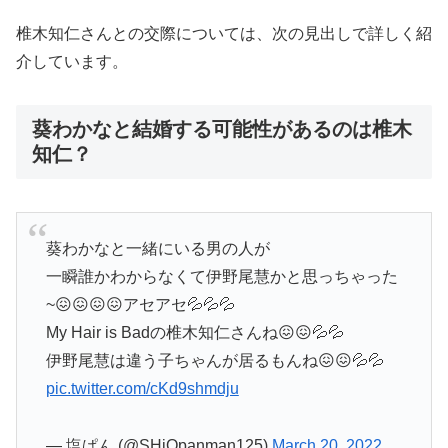
椎木知仁さんとの交際については、次の見出しで詳しく紹
介しています。
葵わかなと結婚する可能性があるのは椎木
知仁？
葵わかなと一緒にいる男の人が
一瞬誰かわからなくて伊野尾慧かと思っちゃった
~😖😖😖😖アセアセ💦💦💦
My Hair is Badの椎木知仁さんね😖😖💦💦
伊野尾慧は違う子ちゃんが居るもんね😖😖💦💦
pic.twitter.com/cKd9shmdju
— 塩ぱん (@SHiOpanman125)
March 20, 2022