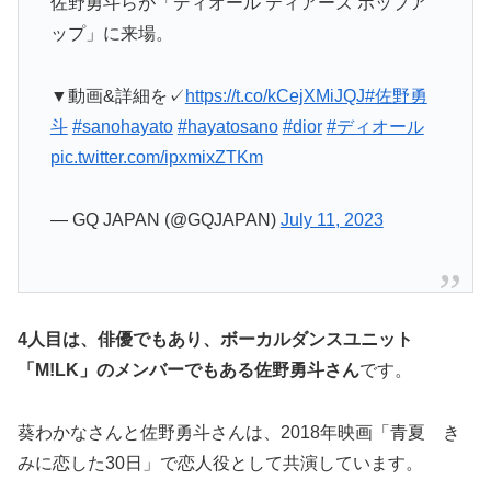
佐野勇斗らが「ディオール ティアーズ ポップア
ップ」に来場。
▼動画&詳細を✓
https://t.co/kCejXMiJQJ
#佐野勇
斗
#sanohayato
#hayatosano
#dior
#ディオール
pic.twitter.com/ipxmixZTKm
— GQ JAPAN (@GQJAPAN)
July 11, 2023
4人目は、俳優でもあり、ボーカルダンスユニット
「M!LK」のメンバーでもある佐野勇斗さん
です。
葵わかなさんと佐野勇斗さんは、2018年映画「青夏 き
みに恋した30日」で恋人役として共演しています。