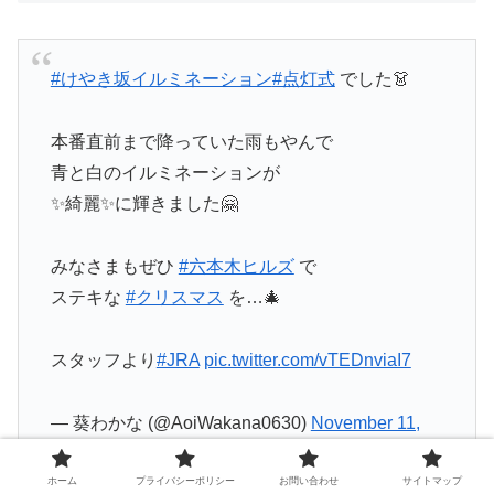
#けやき坂イルミネーション
#点灯式
でした👗
本番直前まで降っていた雨もやんで
青と白のイルミネーションが
✨綺麗✨に輝きました🤗
みなさまもぜひ
#六本木ヒルズ
で
ステキな
#クリスマス
を…🎄
スタッフより
#JRA
pic.twitter.com/vTEDnviaI7
— 葵わかな (@AoiWakana0630)
November 11,
2019
ホーム
プライバシーポリシー
お問い合わせ
サイトマップ