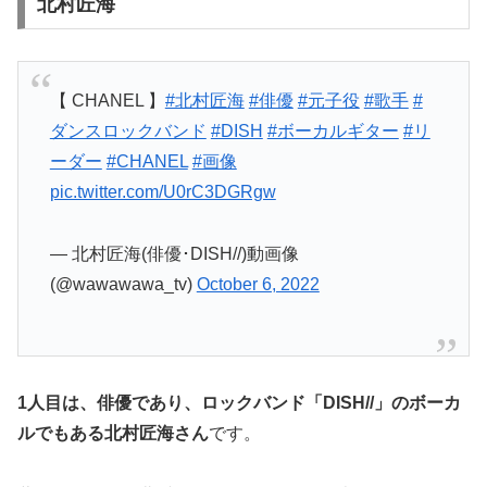
北村匠海
【 CHANEL 】
#北村匠海
#俳優
#元子役
#歌手
#
ダンスロックバンド
#DISH
#ボーカルギター
#リ
ーダー
#CHANEL
#画像
pic.twitter.com/U0rC3DGRgw
— 北村匠海(俳優･DISH//)動画像
(@wawawawa_tv)
October 6, 2022
1人目は、俳優であり、ロックバンド「DISH//」のボーカ
ルでもある北村匠海さん
です。