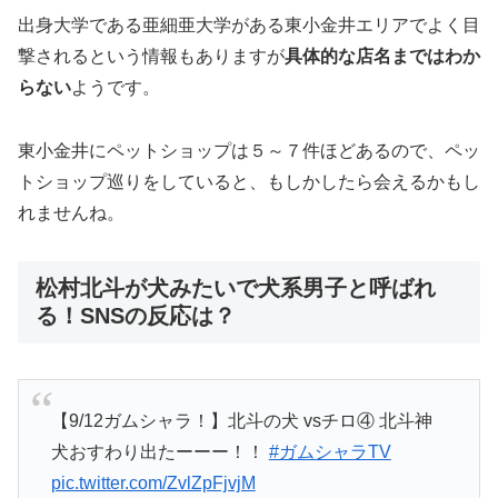
出身大学である亜細亜大学がある東小金井エリアでよく目
撃されるという情報もありますが
具体的な店名まではわか
らない
ようです。
東小金井にペットショップは５～７件ほどあるので、ペッ
トショップ巡りをしていると、もしかしたら会えるかもし
れませんね。
松村北斗が犬みたいで犬系男子と呼ばれ
る！SNSの反応は？
【9/12ガムシャラ！】北斗の犬 vsチロ④ 北斗神
犬おすわり出たーーー！！
#ガムシャラTV
pic.twitter.com/ZvlZpFjvjM