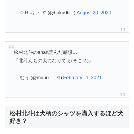
— ✩ R ち ょ す (@hoku06_r)
August 20, 2020
松村北斗のanan読んだ感想…
『北斗んちの犬になりてぇ(そこ？)』
— むぅ (@muuu___st)
February 11, 2021
松村北斗は犬柄のシャツを購入するほど犬
好き？