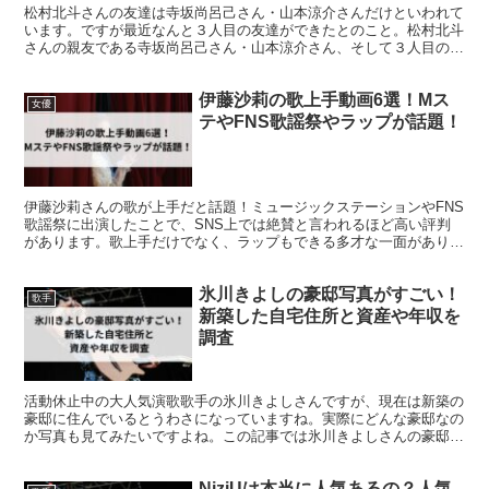
松村北斗さんの友達は寺坂尚呂己さん・山本涼介さんだけといわれて
います。ですが最近なんと３人目の友達ができたとのこと。松村北斗
さんの親友である寺坂尚呂己さん・山本涼介さん、そして３人目の友
達を親友の８つの条件と共にご紹介いたします。
伊藤沙莉の歌上手動画6選！Mス
女優
テやFNS歌謡祭やラップが話題！
伊藤沙莉さんの歌が上手だと話題！ミュージックステーションやFNS
歌謡祭に出演したことで、SNS上では絶賛と言われるほど高い評判
があります。歌上手だけでなく、ラップもできる多才な一面がありま
す。そんな伊藤沙莉さんの歌上手な動画を6選紹介します。
氷川きよしの豪邸写真がすごい！
歌手
新築した自宅住所と資産や年収を
調査
活動休止中の大人気演歌歌手の氷川きよしさんですが、現在は新築の
豪邸に住んでいるとうわさになっていますね。実際にどんな豪邸なの
か写真も見てみたいですよね。この記事では氷川きよしさんの豪邸写
真や新築した自宅住所と資産や年収を調査しました。
NiziUは本当に人気あるの？人気