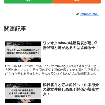
entameinfo1
関連記事
ワンオクtakaの結婚発表が近い⁈
歌手
妻候補と噂があるのは遠藤政子！
ONE OK ROCKのボーカル、ワンオクtakaさんの結婚発表が近いとい
う噂が出ています。男女問わず交友関係が広くモテる事から熱愛報道
がされた事もありました。そんなワンオクtakaさんが結婚間近なのは
本当なのか徹底的に調べて紹介します!
松村北斗と寺坂尚呂己・山本涼介
歌手
の親友仲良し画像！関係が親密す
ぎ！