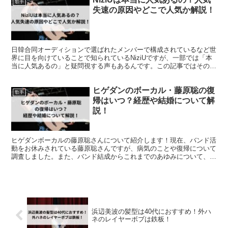
歌手
失速の原因やどこで人気か解説！
日韓合同オーディションで選ばれたメンバーで構成されているなど世
界に目を向けていることで知られているNiziUですが、一部では「本
当に人気あるの」と疑問視する声もあるんです。この記事ではその理
由やファンの反応などを紹介しています。
ヒゲダンのボーカル・藤原聡の復
歌手
帰はいつ？経歴や結婚について解
説！
ヒゲダンボーカルの藤原聡さんについて紹介します！現在、バンド活
動をお休みされている藤原聡さんですが、病気のことや復帰について
調査しました。また、バンド結成からこれまでのあゆみについて、藤
原聡さんのプロフィールや結婚についても調査しました！
浜辺美波の髪型は40代におすすめ！外ハ
ネのレイヤーボブは鉄板！