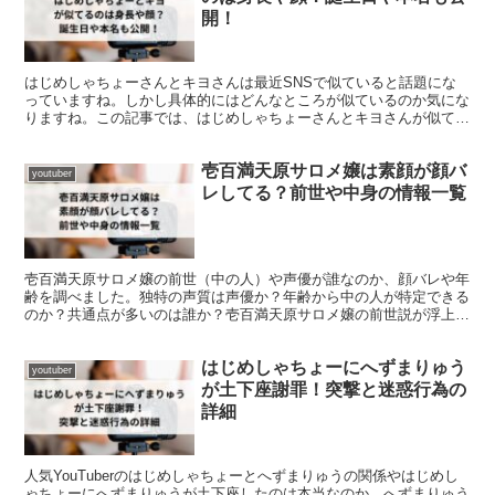
開！
はじめしゃちょーさんとキヨさんは最近SNSで似ていると話題にな
っていますね。しかし具体的にはどんなところが似ているのか気にな
りますね。この記事では、はじめしゃちょーさんとキヨさんが似てる
のは身長や顔なのか誕生日や本名も公開し解説しています。
壱百満天原サロメ嬢は素顔が顔バ
youtuber
レしてる？前世や中身の情報一覧
壱百満天原サロメ嬢の前世（中の人）や声優が誰なのか、顔バレや年
齢を調べました。独特の声質は声優か？年齢から中の人が特定できる
のか？共通点が多いのは誰か？壱百満天原サロメ嬢の前世説が浮上す
る中、顔バレについて具体的に候補者を比較し考察します。
はじめしゃちょーにへずまりゅう
youtuber
が土下座謝罪！突撃と迷惑行為の
詳細
人気YouTuberのはじめしゃちょーとへずまりゅうの関係やはじめし
ゃちょーにへずまりゅうが土下座したのは本当なのか、へずまりゅう