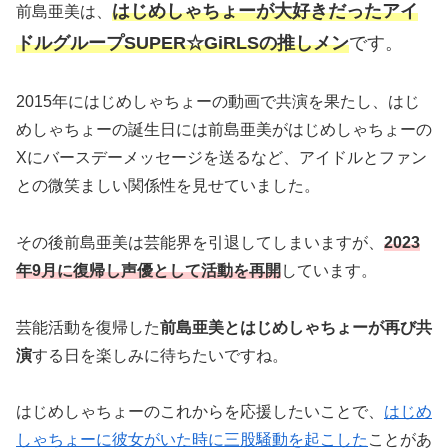
はじめしゃちょーが大好きだったアイ
前島亜美は、
ドルグループSUPER☆GiRLSの推しメン
です。
2015年にはじめしゃちょーの動画で共演を果たし、はじ
めしゃちょーの誕生日には前島亜美がはじめしゃちょーの
Xにバースデーメッセージを送るなど、アイドルとファン
との微笑ましい関係性を見せていました。
その後前島亜美は芸能界を引退してしまいますが、
2023
年9月に復帰し声優として活動を再開
しています。
芸能活動を復帰した
前島亜美とはじめしゃちょーが再び共
演
する日を楽しみに待ちたいですね。
はじめしゃちょーのこれからを応援したいことで、
はじめ
しゃちょーに彼女がいた時に三股騒動を起こした
ことがあ