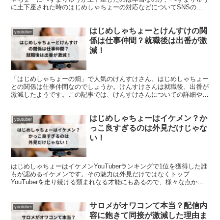
に土下座された時のはじめしゃちょーの対応などについてSNSの反
応も合わせて徹底的に調べて紹介していきます!
はじめしゃちょーとけんすけの関
youtuber
係は仕事仲間？就職後は出番が激
減！
「はじめしゃちょーの畑」で人気のけんすけさん。はじめしゃちょー
との関係は仕事仲間なのでしょうか。けんすけさんは就職後、出番が
激減したようです。この記事では、けんすけさんについての詳細や、
はじめしゃちょーとの関係などをお伝えします。
はじめしゃちょーはイケメン？か
youtuber
っこ良すぎるのは外見だけじゃな
い！
はじめしゃちょーはイケメンYouTuberランキングで1位を獲得した誰
もが認めるイケメンです。その魅力は外見だけではなくトップ
YouTuberを走り続ける類まれなる才能にもあるので、様々な点から
はじめしゃちょーの魅力を紹介していきます。
サロメがオワコンて本当？配信内
youtuber
容に飽きて同接が激減した理由ま