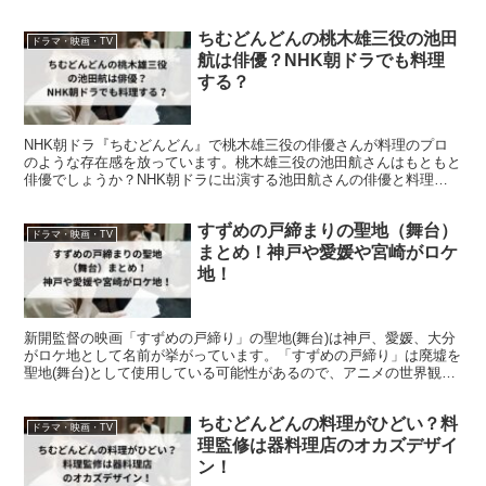
しのハクについて徹底リサーチして紹介していきます!
ちむどんどんの桃木雄三役の池田
ドラマ・映画・TV
航は俳優？NHK朝ドラでも料理
する？
NHK朝ドラ『ちむどんどん』で桃木雄三役の俳優さんが料理のプロ
のような存在感を放っています。桃木雄三役の池田航さんはもともと
俳優でしょうか？NHK朝ドラに出演する池田航さんの俳優と料理の
経歴、『ちむどんどん』での役どころをまとめました。
すずめの戸締まりの聖地（舞台）
ドラマ・映画・TV
まとめ！神戸や愛媛や宮崎がロケ
地！
新開監督の映画「すずめの戸締り」の聖地(舞台)は神戸、愛媛、大分
がロケ地として名前が挙がっています。「すずめの戸締り」は廃墟を
聖地(舞台)として使用している可能性があるので、アニメの世界観を
感じられるようなロケ地を色々予想してみました!
ちむどんどんの料理がひどい？料
ドラマ・映画・TV
理監修は器料理店のオカズデザイ
ン！