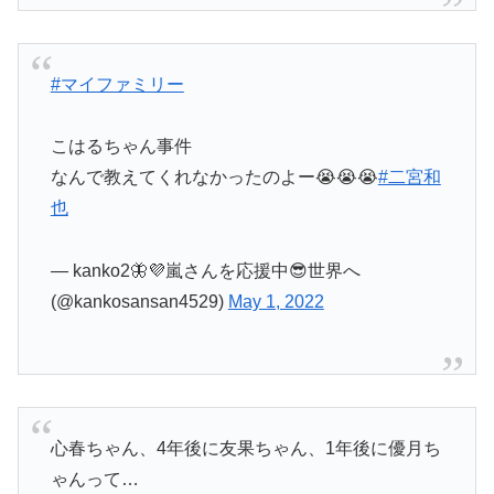
#マイファミリー
こはるちゃん事件
なんで教えてくれなかったのよー😭😭😭
#二宮和
也
— kanko2🦋💜嵐さんを応援中😎世界へ
(@kankosansan4529)
May 1, 2022
心春ちゃん、4年後に友果ちゃん、1年後に優月ち
ゃんって…