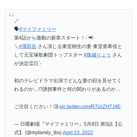
／
🗣
#マイファミリー
第4話から激動の新章スタート！-`📢
＼
#濱田岳
さん演じる東堂樹生の妻·東堂亜希役と
して元宝塚歌劇団トップスター
#珠城りょう
さん
が決定👏🏻 ̖́-
初のテレビドラマ出演でどんな妻の顔を見せてく
れるのか…!?誘拐事件と何の関わりがあるのか…
ご注目ください！🧐
pic.twitter.com/R7UiZHTJ4E
— 日曜劇場『マイファミリー』5月8日 第5話【公
式】 (@myfamily_tbs)
April 23, 2022