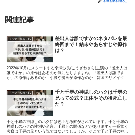
entameinfo1
関連記事
差出人は誰ですかのネタバレを最
ドラマ・映画・TV
終回まで！結末やあらすじや原作
は？
2022年10月にスタートする幸澤沙良(こうざわさら)主演の「差出人は
誰ですか」の原作はあるのか気になりますよね。「差出人は誰です
か」の原作はあるのか、小説や漫画が原作なのか、韓国のリメイクな
のか、脚本家、演出家も併せて調べてみました!
千と千尋の神隠しのハクは千尋の
ドラマ・映画・TV
兄って公式？正体やその後死亡し
た？
千と千尋の神隠しのハクには色々な考察がされています。千と千尋の
神隠しのハクの性別や名言、千尋との関係などがありますが一番驚く
考察は千尋の兄という説ではないでしょうか。そこで千と千尋の神隠