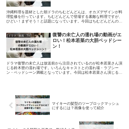
沖縄料理を題材とした朝ドラのちむどんどんは、オカズデザインが料
理監修を行っています。ちむどんどんで登場する素敵な料理ですが、
ひどい！まずそう！と話題になっています。今回はちむどんどんの料
理監修であるオカズデザインについて徹底解説します。
復讐の未亡人の濡れ場の動画がエ
ドラマ・映画・TV
ロい！松本若菜の大胆ベッドシー
ン！
ドラマ復讐の未亡人は放送前から注目されているのが松本若菜さん演
じる鈴木密の濡れ場です。いろんなキャストとの濡れ場・ラブシー
ン・ベッドシーン満載となっています。今回は松本若菜さん演じる鈴
木密がどんな濡れ場を見せてくれるのか調べてみました。
マイキーの髪型のツーブロックマッシュ
にするには？画像を使って紹介