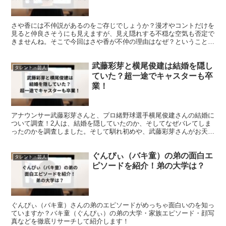
さや香には不仲説があるのをご存じでしょうか？漫才やコントだけを
見ると仲良さそうにも見えますが、見え隠れする不穏な空気も否定で
きませんね。そこで今回はさや香が不仲の理由はなぜ？ということで
調べてみました！
武藤彩芽と横尾俊建は結婚を隠し
タレント・芸人
ていた？超一途でキャスターも卒
業！
アナウンサー武藤彩芽さんと、プロ緒野球選手横尾俊建さんの結婚に
ついて調査！2人は、結婚を隠していたのか、そしてなぜバレてしま
ったのかを調査しました。そして馴れ初めや、武藤彩芽さんがお天気
キャスターを突然卒業した理由なども紹介します。
ぐんぴぃ（バキ童）の弟の面白エ
タレント・芸人
ピソードを紹介！弟の大学は？
ぐんぴぃ（バキ童）さんの弟のエピソードがめっちゃ面白いのを知っ
ていますか？バキ童（ぐんぴぃ）の弟の大学・家族エピソード・顔写
真などを徹底リサーチして紹介します！