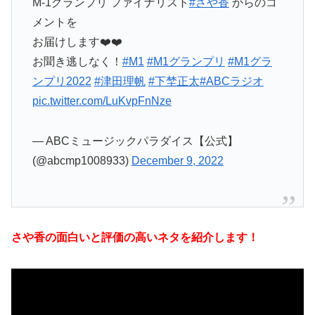
M-1グランプリ ファイナリスト
#さや香
からのコ
メントを
お届けします❤️‍❤️‍
お聞き逃しなく！
#M1
#M1グランプリ
#M1グラ
ンプリ2022
#津田理帆
#下埜正太
#ABCラジオ
pic.twitter.com/LuKvpFnNze
— ABCミュージックパラダイス【公式】
(@abcmp1008933)
December 9, 2022
さや香の面白いと評価の高いネタを紹介します！