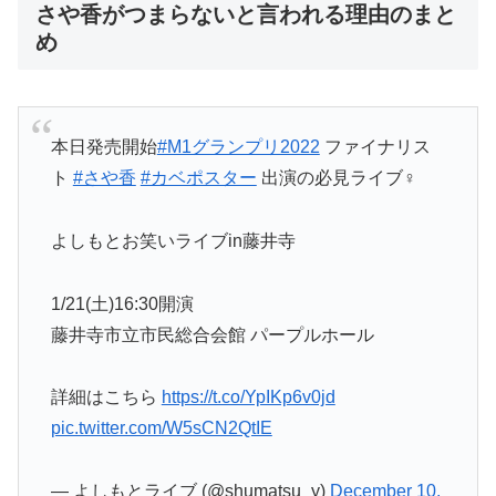
さや香がつまらないと言われる理由のまと
め
本日発売開始
#M1グランプリ2022
ファイナリス
ト
#さや香
#カベポスター
出演の必見ライブ‍♀️
よしもとお笑いライブin藤井寺
1/21(土)16:30開演
藤井寺市立市民総合会館 パープルホール
詳細はこちら
https://t.co/YpIKp6v0jd
pic.twitter.com/W5sCN2QtIE
— よしもとライブ (@shumatsu_y)
December 10,