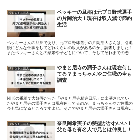
ベッキーの旦那は元プロ野球選手
タレント・芸人
の片岡治大！現在は収入減で節約
生活
ベッキーさんの旦那であり、元プロ野球選手の片岡治大さんは、引退
後にどんな仕事をしてどれくらいの収入があるのか、調査しました！
またベッキーさんとの結婚や子どもについて、そしてそれまでの恋愛
などについても紹介しています。
やまと尼寺の潤子さんは現在何し
タレント・芸人
てる？まっちゃんやご住職の今も
調査
NHKの番組で大好評だった「やまと尼寺精進日記」に出演されてい
たやまと尼寺の潤子さんは現在何してるのか、まっちゃんやご住職の
今も気になるところですよね。そこでやまと尼寺の潤子さんは現在何
してるのかまっちゃんやご住職の今も調べて紹介します!
奈良岡希実子の髪型がかわいい！
タレント・芸人
父も母も有名人で兄とは仲良し！