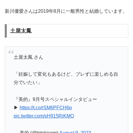
新川優愛さんは2019年8月に一般男性と結婚しています。
土屋太鳳
土屋太鳳 さん
「妊娠して変化もあるけど、ブレずに楽しめる自
分でいたい」
『美的』9月号スペシャルインタビュー
▶︎
https://t.co/rSM6PFCH6p
pic.twitter.com/sH915RiKMO
— 美的 (@bitekicom)
August 9, 2023