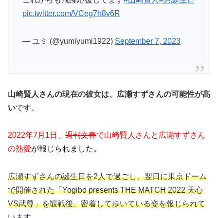
pic.twitter.com/VCeg7h8v6R
— ユミ (@yumiyumi1922)
September 7, 2023
山崎賢人さんの現在の彼女は、広瀬すずさんの可能性が高
い
です。
2022年7月1日、
週刊文春
で
山崎賢人さんと広瀬すずさん
の熱愛
が報じられました。
広瀬すずさんの誕生日を2人で過ごし、翌日に東京ドーム
で開催された
「Yogibo presents THE MATCH 2022 天心
VS武尊」
を観戦後、密着して歩いている姿を報じられて
います。