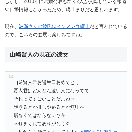
しかし、2018年に結婚発表もなく2人が交際している報道
や目撃情報もなかったため、噂止まりだと思われます。
現在、
波瑠さんの彼氏はイケメン弁護士
だと言われている
ので、こちらの進展も楽しみですね。
山崎賢人の現在の彼女
山﨑賢人君お誕生日おめでとう
賢人君はどんどん遠い人になってて…
それってすごいことだよね✨
飽きるとか推しやめるとか無理〰︎
居なくてはならない存在
幸せをくれてありがとう☺️
これからも飛躍応援してます
#山崎賢人
#お誕生日