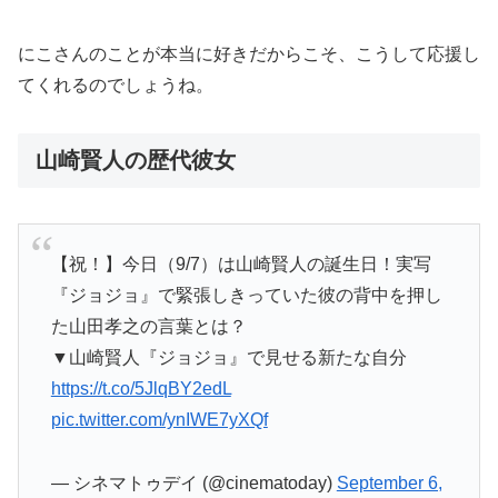
にこさんのことが本当に好きだからこそ、こうして応援し
てくれるのでしょうね。
山崎賢人の歴代彼女
【祝！】今日（9/7）は山崎賢人の誕生日！実写
『ジョジョ』で緊張しきっていた彼の背中を押し
た山田孝之の言葉とは？
▼山崎賢人『ジョジョ』で見せる新たな自分
https://t.co/5JlqBY2edL
pic.twitter.com/ynIWE7yXQf
— シネマトゥデイ (@cinematoday)
September 6,