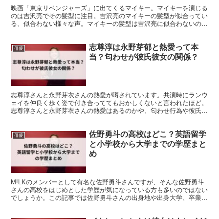
映画「東京リベンジャーズ」に出てくるマイキー。マイキーを演じる
のは吉沢亮でその髪型に注目。吉沢亮のマイキーの髪型が似合ってい
る、似合わない様々な声。マイキーの髪型は吉沢亮に似合わないの
か、また闇落ちした髪型はかっこいいのか紹介します。
志尊淳は永野芽郁と熱愛って本
俳優
当？匂わせが彼氏彼女の関係？
志尊淳さんと永野芽衣さんの熱愛が噂されています。共演時にランウ
ェイを仲良く歩く姿で付き合っててもおかしくないと言われたほど。
志尊淳さんと永野芽衣さんの熱愛はあるのかや、匂わせ行為や彼氏、
彼女となるような出来事があるのか紹介していきます。
佐野勇斗の高校はどこ？英語留学
俳優
と小学校から大学までの学歴まと
め
M!LKのメンバーとして有名な佐野勇斗さんですが、そんな佐野勇斗
さんの高校をはじめとした学歴が気になっている方も多いのではない
でしょうか。この記事では佐野勇斗さんの出身地や出身大学、卒業し
た高校～小学校の詳細についてまとめています。