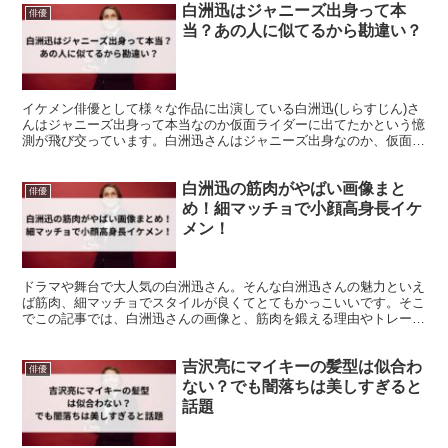
白洲迅はジャニーズ出身って本
俳優
当？あの人に似てるから勘違い？
イケメン俳優として様々な作品に出演している白洲迅(しらすじん)さ
んはジャニーズ出身って本当なのか仮面ライダーに出てたかという憶
測が飛び交っています。白洲迅さんはジャニーズ出身なのか、仮面ラ
イダーに出ていたのかなど経歴も一緒に紹介します!
白洲迅の筋肉がやばい画像まと
俳優
め！細マッチョで小顔高身長イケ
メン！
ドラマや舞台で大人気の白洲迅さん。そんな白洲迅さんの魅力といえ
ば筋肉、細マッチョでスタイルが良くてとてもかっこいいです。そこ
でこの記事では、白洲迅さんの画像と、筋肉を鍛える理由やトレーニ
ング方法、プロフィールもあわせてご紹介します！
吉沢亮にマイキーの髪型は似合わ
俳優
ない？でも闇落ちは美しすぎると
話題