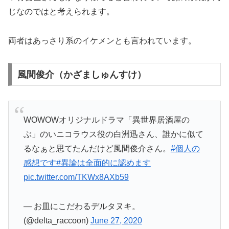
じなのではと考えられます。
両者はあっさり系のイケメンとも言われています。
風間俊介（かざましゅんすけ）
WOWOWオリジナルドラマ「異世界居酒屋の
ぶ」のいニコラウス役の白洲迅さん、誰かに似て
るなぁと思てたんだけど風間俊介さん。
#個人の
感想です
#異論は全面的に認めます
pic.twitter.com/TKWx8AXb59
— お皿にこだわるデルタヌキ。
(@delta_raccoon)
June 27, 2020