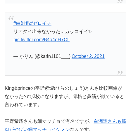
#白洲迅
#ゼロイチ
リアタイ出来なかった…カッコイイ✨
pic.twitter.com/B4a4eH7Cfl
— かりん (@karin1101___)
October 2, 2021
King&princeの平野紫燿(ひらのしょう)さんも比較画像が
なかったので2枚になりますが、骨格と鼻筋が似ていると
言われています。
平野紫燿さんも細マッチョで有名ですが、
白洲迅さんも筋
肉がやばい細マッチョイケメン
なんです。