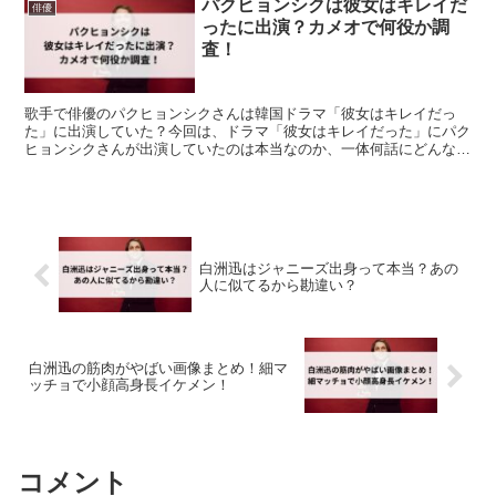
パクヒョンシクは彼女はキレイだ
俳優
ったに出演？カメオで何役か調
査！
歌手で俳優のパクヒョンシクさんは韓国ドラマ「彼女はキレイだっ
た」に出演していた？今回は、ドラマ「彼女はキレイだった」にパク
ヒョンシクさんが出演していたのは本当なのか、一体何話にどんな役
でカメオ出演していたのかについてまとめていきました。
白洲迅はジャニーズ出身って本当？あの
人に似てるから勘違い？
白洲迅の筋肉がやばい画像まとめ！細マ
ッチョで小顔高身長イケメン！
コメント