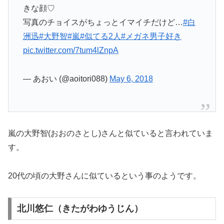
きな顔♡
写真のチョイスがちょっとイマイチだけど…
#白
洲迅
#大野智
#嵐
#似てる2人
#メガネ男子好き
pic.twitter.com/7tum4lZnpA
— あおい (@aoitori088)
May 6, 2018
嵐の大野智(おおのさとし)さんと似ていると言われていま
す。
20代の頃の大野さんに似ているという事のようです。
北川悠仁（きたがわゆうじん）