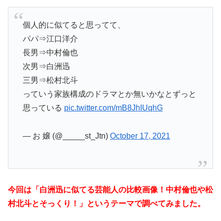
個人的に似てると思ってて、
パパ⇒江口洋介
長男⇒中村倫也
次男⇒白洲迅
三男⇒松村北斗
っていう家族構成のドラマとか無いかなとずっと
思っている
pic.twitter.com/mB8JhIUqhG
— お 嬢 (@_____st_Jtn)
October 17, 2021
今回は「白洲迅に似てる芸能人の比較画像！中村倫也や松
村北斗とそっくり！」というテーマで調べてみました。