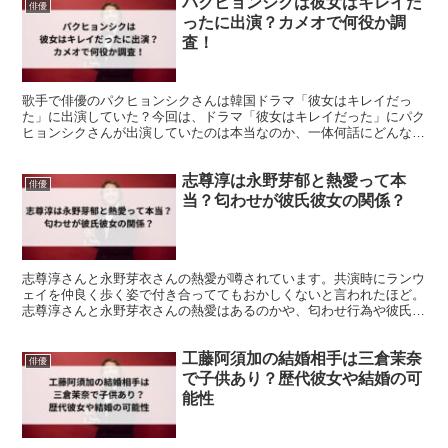
パクヒョンシクは彼女はキレイだ
俳優
ったに出演？カメオで何役か調
査！
歌手で俳優のパクヒョンシクさんは韓国ドラマ「彼女はキレイだっ
た」に出演していた？今回は、ドラマ「彼女はキレイだった」にパク
ヒョンシクさんが出演していたのは本当なのか、一体何話にどんな役
でカメオ出演していたのかについてまとめていきました。
志尊淳は永野芽郁と熱愛って本
俳優
当？匂わせが彼氏彼女の関係？
志尊淳さんと永野芽衣さんの熱愛が噂されています。共演時にランウ
ェイを仲良く歩く姿で付き合っててもおかしくないと言われたほど。
志尊淳さんと永野芽衣さんの熱愛はあるのかや、匂わせ行為や彼氏、
彼女となるような出来事があるのか紹介していきます。
工藤阿須加の結婚相手は三倉茉奈
俳優
で子供あり？歴代彼女や結婚の可
能性