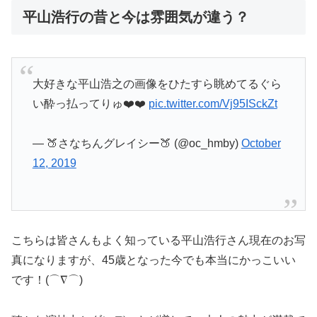
平山浩行の昔と今は雰囲気が違う？
大好きな平山浩之の画像をひたすら眺めてるぐら
い酔っ払ってりゅ❤️❤️
pic.twitter.com/Vj95ISckZt
— 🍑さなちんグレイシー🍑 (@oc_hmby)
October
12, 2019
こちらは皆さんもよく知っている平山浩行さん現在のお写
真になりますが、45歳となった今でも本当にかっこいい
です！(⌒∇⌒)