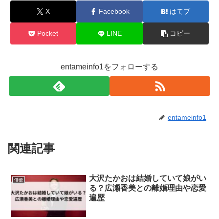
X
Facebook
はてブ
Pocket
LINE
コピー
entameinfo1をフォローする
entameinfo1
関連記事
大沢たかおは結婚していて娘がい
俳優
る？広瀬香美との離婚理由や恋愛
遍歴