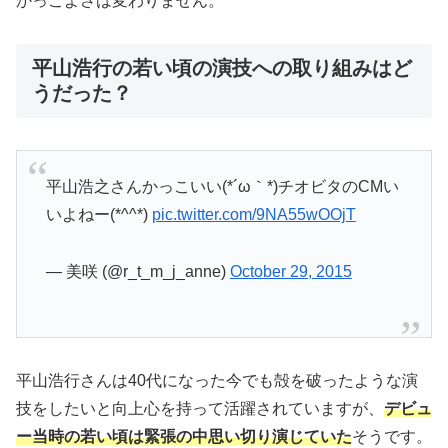
かっこよさは変わりません。
平山浩行の若い頃の演技への取り組みはど
うだった？
平山浩之さんかっこいい(*´ω｀*)チオビタのCMい
いよねー(*^^*)
pic.twitter.com/9NA55wOOjT
— 美咲 (@r_t_m_j_anne)
October 29, 2015
平山浩行さんは40代になった今でも殻を破ったような演
技をしたいと向上心を持って活躍されていますが、
デビュ
ー当時の若い頃は緊張の中思い切り演じていた
そうです。