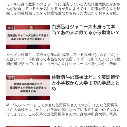
モデル出身で数多くのヒット作に出演している人気俳優大沢たかおさ
んが結婚しているのか気になる方が多いようです。広瀬香美さんと結
婚しその後離婚してから熱愛報道などもあった大沢たかおさんが結婚
しているのかについて徹底的に調べて紹介していきます!
白洲迅はジャニーズ出身って本
俳優
当？あの人に似てるから勘違い？
イケメン俳優として様々な作品に出演している白洲迅(しらすじん)さ
んはジャニーズ出身って本当なのか仮面ライダーに出てたかという憶
測が飛び交っています。白洲迅さんはジャニーズ出身なのか、仮面ラ
イダーに出ていたのかなど経歴も一緒に紹介します!
佐野勇斗の高校はどこ？英語留学
俳優
と小学校から大学までの学歴まと
め
M!LKのメンバーとして有名な佐野勇斗さんですが、そんな佐野勇斗
さんの高校をはじめとした学歴が気になっている方も多いのではない
でしょうか。この記事では佐野勇斗さんの出身地や出身大学、卒業し
た高校～小学校の詳細についてまとめています。